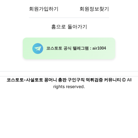
회원가입하기
회원정보찾기
홈으로 돌아가기
코스토토 공식 텔레그램 : air1004
코스토토-사설토토 꽁머니 총판 구인구직 먹튀검증 커뮤니티
All
rights reserved.