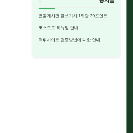
공지글
은꼴게시판 글쓰기시 1회당 20포인트가 부여 됩니다.
코스토토 리뉴얼 안내
먹튀사이트 검증방법에 대한 안내