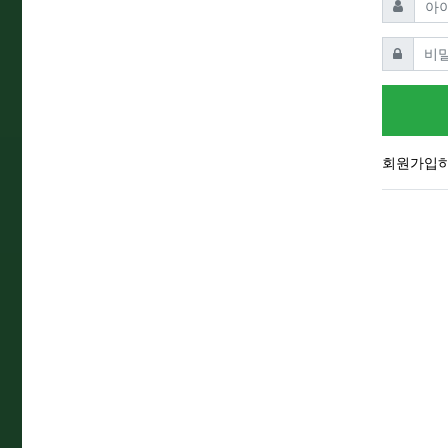
필
아이디
비밀번호
회원가입