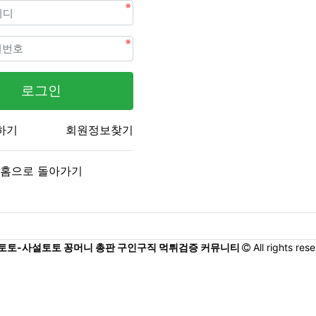
수
필수
로그인
하기
회원정보찾기
홈으로 돌아가기
토토-사설토토 꽁머니 총판 구인구직 먹튀검증 커뮤니티
All rights res