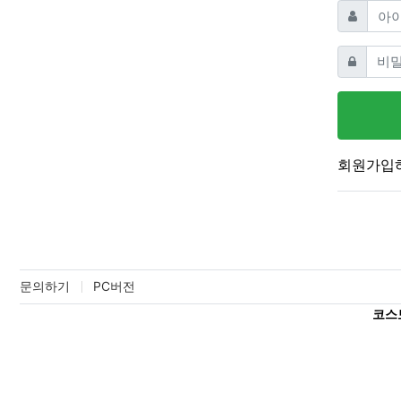
필
아이디
비밀번호
회원가입
문의하기
PC버전
코스