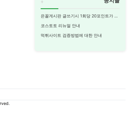
공지글
은꼴게시판 글쓰기시 1회당 20포인트가 부여 됩니다.
코스토토 리뉴얼 안내
먹튀사이트 검증방법에 대한 안내
erved.