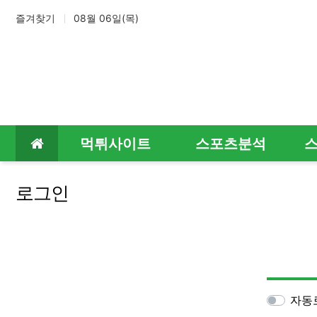
상단 네비
즐겨찾기
08월 06일(목)
메인 메뉴
먹튀사이트
스포츠분석
로그인
자동