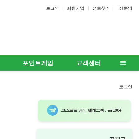
로그인
회원가입
정보찾기
1:1문의
포인트게임
고객센터
로그인
코스토토 공식 텔레그램 : air1004